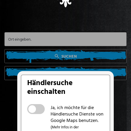
SUCHEN
SUCHE VON MEINEM STANDORT AUS
Händlersuche
einschalten
Ja, ich möchte für die
Händlersuche Dienste von
Google Maps benutzen.
(Mehr Infos in der