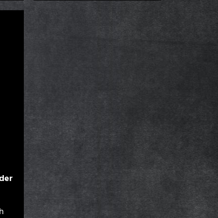
der
ch