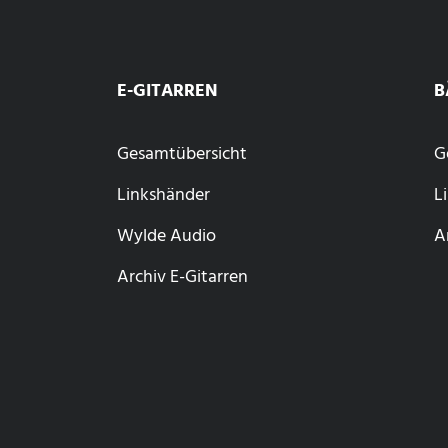
E-GITARREN
B
Gesamtübersicht
G
Linkshänder
L
Wylde Audio
A
Archiv E-Gitarren