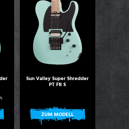
der
Sun Valley Super Shredder
PT FR S
ch
ZUM MODELL