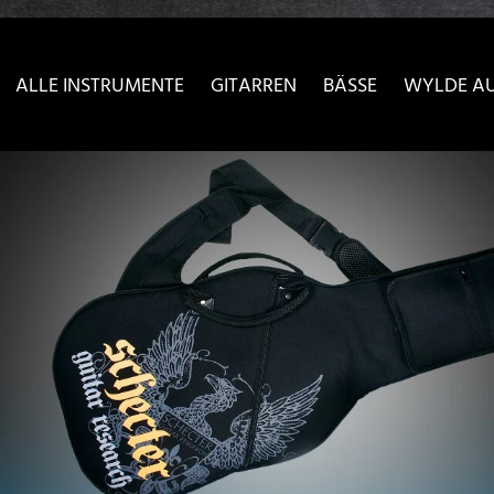
sser passende Version dieser Seite
Diese Meldung nicht meh
ALLE INSTRUMENTE
GITARREN
BÄSSE
WYLDE A