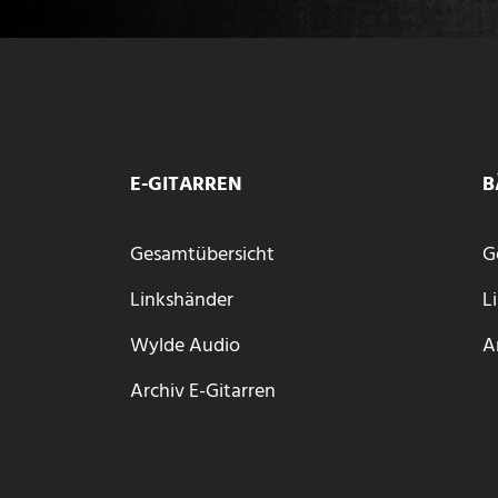
E-GITARREN
B
Gesamtübersicht
G
Linkshänder
L
Wylde Audio
A
Archiv E-Gitarren