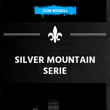
ZUM MODELL
SILVER MOUNTAIN
SERIE