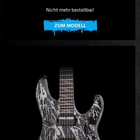
Nicht mehr bestellbar!
ZUM MODELL