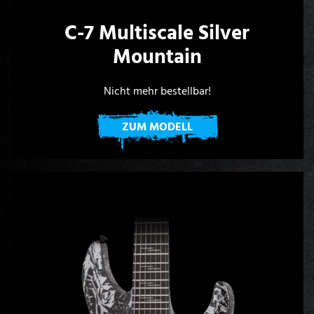
C-7 Multiscale Silver
Mountain
Nicht mehr bestellbar!
ZUM MODELL