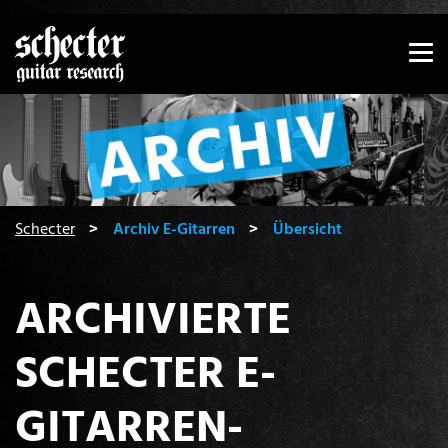
Zeige besser passende Version dieser Seite
Diese Meldung nicht mehr anzeigen
You are here:
Schecter
Archiv E-Gitarren
Übersicht
ARCHIVIERTE
SCHECTER E-
GITARREN-