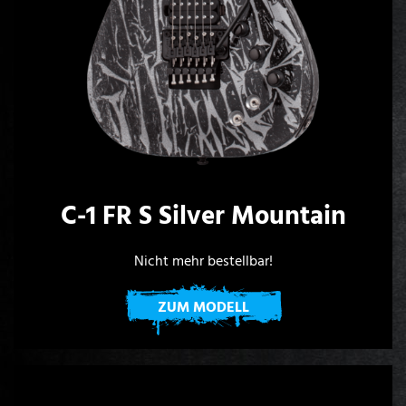
C-1 FR S Silver Mountain
Nicht mehr bestellbar!
ZUM MODELL