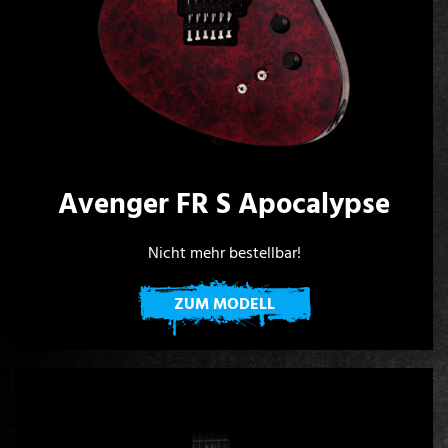
Avenger FR S Apocalypse
Nicht mehr bestellbar!
ZUM MODELL