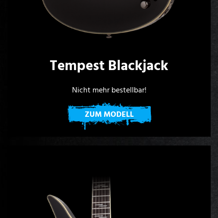
Tempest Blackjack
Nicht mehr bestellbar!
ZUM MODELL