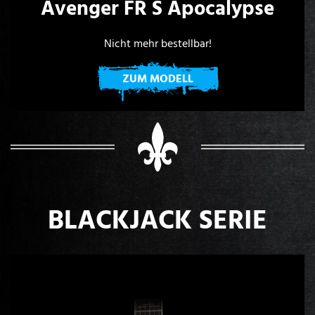
Avenger FR S Apocalypse
Nicht mehr bestellbar!
ZUM MODELL
BLACKJACK SERIE