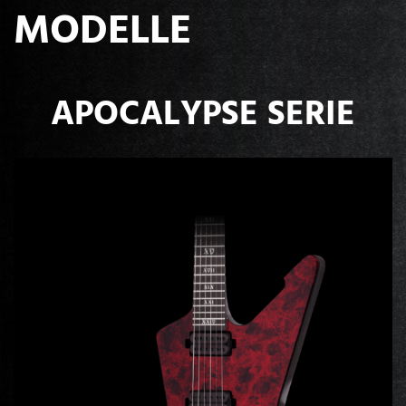
MODELLE
APOCALYPSE SERIE