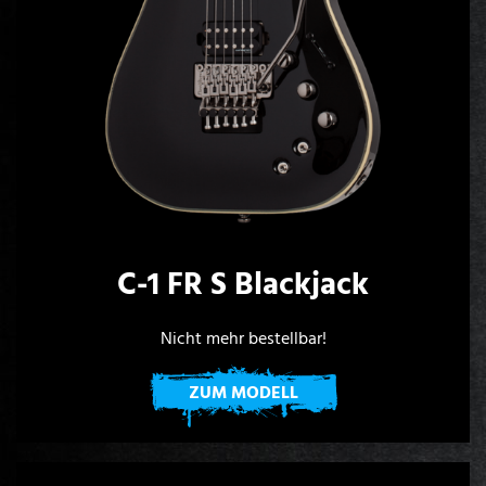
C-1 FR S Blackjack
Nicht mehr bestellbar!
ZUM MODELL