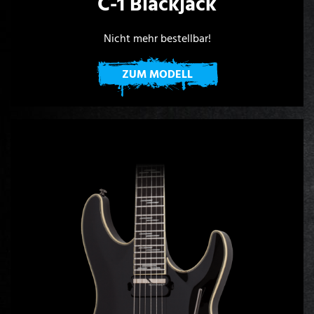
C-1 Blackjack
Nicht mehr bestellbar!
ZUM MODELL