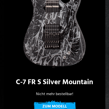
C-7 FR S Silver Mountain
Nicht mehr bestellbar!
ZUM MODELL