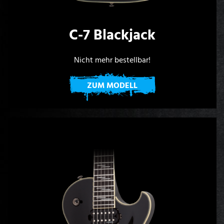
C-7 Blackjack
Nicht mehr bestellbar!
ZUM MODELL