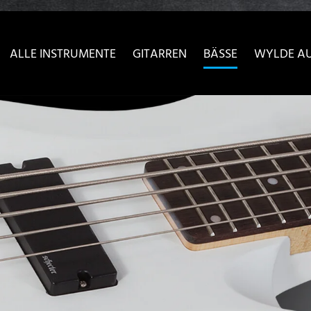
sser passende Version dieser Seite
Diese Meldung nicht meh
ALLE INSTRUMENTE
GITARREN
BÄSSE
WYLDE A