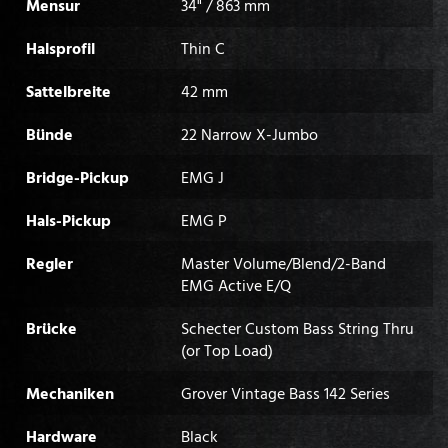
Mensur
34" / 863 mm
Halsprofil
Thin C
Sattelbreite
42 mm
Bünde
22 Narrow X-Jumbo
Bridge-Pickup
EMG J
Hals-Pickup
EMG P
Regler
Master Volume/Blend/2-Band
EMG Active E/Q
Brücke
Schecter Custom Bass String Thru
(or Top Load)
Mechaniken
Grover Vintage Bass 142 Series
Hardware
Black