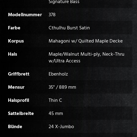
Signature Bass
Modellnummer
378
Farbe
Cthulhu Burst Satin
Korpus
Mahagoni w/ Quilted Maple Decke
Hals
Maple/Walnut Multi-ply, Neck-Thru
w/Ultra Access
Griffbrett
Ebenholz
Mensur
35" / 889 mm
Halsprofil
Thin C
Sattelbreite
45 mm
Bünde
24 X-Jumbo