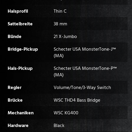
Halsprofil
Thin C
Sattelbreite
38 mm
Bünde
21 X-Jumbo
Bridge-Pickup
Schecter USA MonsterTone-J™
(MA)
Hals-Pickup
Schecter USA MonsterTone-P™
(MA)
Regler
Volume/Tone/3-Way Switch
Brücke
WSC THD4 Bass Bridge
Mechaniken
WSC KG400
Hardware
Black