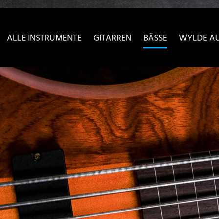
sser passende Version dieser Seite
Diese Meldung nicht meh
ALLE INSTRUMENTE
GITARREN
BÄSSE
WYLDE A