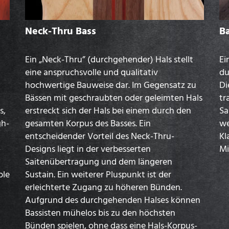
Neck-Thru Bass
Ba
Ein „Neck-Thru” (durchgehender) Hals stellt
Ei
eine anspruchsvolle und qualitativ
du
hochwertige Bauweise dar. Im Gegensatz zu
Di
Bässen mit geschraubten oder geleimten Hals
tr
s,
erstreckt sich der Hals bei einem durch den
Sa
gh-
gesamten Korpus des Basses. Ein
we
entscheidender Vorteil des Neck-Thru-
Kl
-
Designs liegt in der verbesserten
Mi
Saitenübertragung und dem längeren
ble
Sustain. Ein weiterer Pluspunkt ist der
erleichterte Zugang zu höheren Bünden.
Aufgrund des durchgehenden Halses können
Bassisten mühelos bis zu den höchsten
Bünden spielen, ohne dass eine Hals-Korpus-