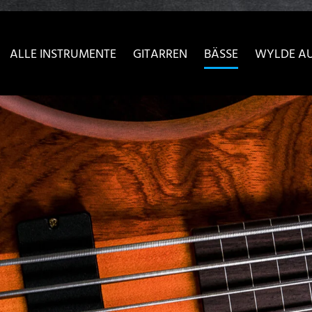
sser passende Version dieser Seite
Diese Meldung nicht meh
ALLE INSTRUMENTE
GITARREN
BÄSSE
WYLDE A