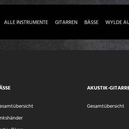
sser passende Version dieser Seite
Diese Meldung nicht meh
ALLE INSTRUMENTE
GITARREN
BÄSSE
WYLDE A
ÄSSE
AKUSTIK-GITARR
esamtübersicht
Gesamtübersicht
inkshänder