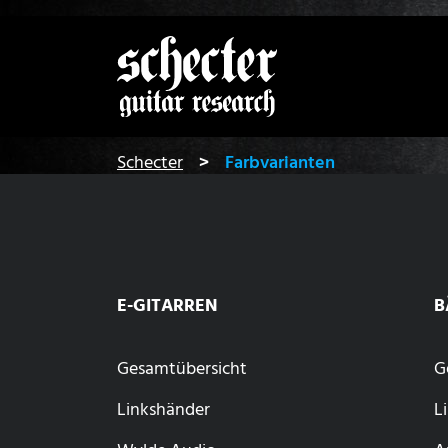
Zeige be
You are here:
Schecter
Farbvarianten
E-GITARREN
B
Gesamtübersicht
G
Linkshänder
L