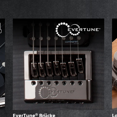
EverTune® Brücke
L