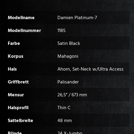
Modellname
Damien Platinum-7
Modellnummer
1185
Farbe
Satin Black
Korpus
Mahagoni
Hals
Ahorn, Set-Neck w/Ultra Access
Griffbrett
Palisander
Mensur
26,5” / 673 mm
Halsprofil
Thin C
Sattelbreite
48 mm
Bünde
24 X-Jumbo