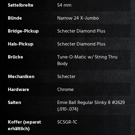
Sattelbreite
54 mm
Bünde
Narrow 24 X-Jumbo
Bridge-Pickup
Schecter Diamond Plus
Hals-Pickup
Schecter Diamond Plus
Brücke
Tune-O-Matic w/ String Thru
Body
Mechaniken
Schecter
Hardware
Chrome
Saiten
Ernie Ball Regular Slinky 8 #2629
(.010-.074)
Koffer (separat
SCSGR-1C
erhältlich)