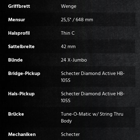
Griffbrett
Wenge
Mensur
25,5" / 648 mm
Halsprofil
Thin C
Sattelbreite
42 mm
Bünde
24 X-Jumbo
Bridge-Pickup
Schecter Diamond Active HB-
105S
Hals-Pickup
Schecter Diamond Active HB-
105S
Brücke
Tune-O-Matic w/ String Thru
Body
Mechaniken
Schecter