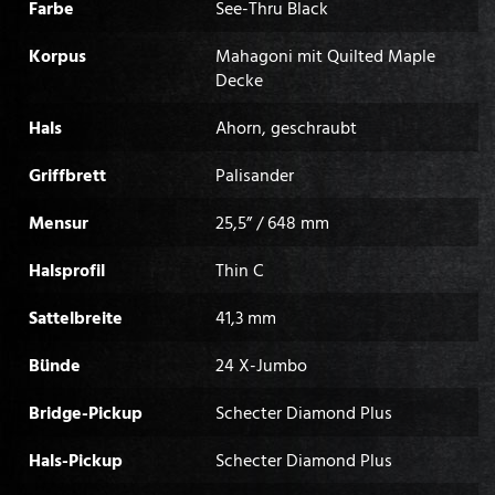
Farbe
See-Thru Black
Korpus
Mahagoni mit Quilted Maple
Decke
Hals
Ahorn, geschraubt
Griffbrett
Palisander
Mensur
25,5” / 648 mm
Halsprofil
Thin C
Sattelbreite
41,3 mm
Bünde
24 X-Jumbo
Bridge-Pickup
Schecter Diamond Plus
Hals-Pickup
Schecter Diamond Plus