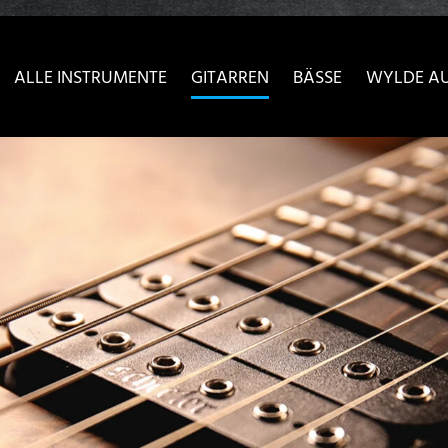
sser passende Version dieser Seite
Diese Meldung nicht meh
ALLE INSTRUMENTE
GITARREN
BÄSSE
WYLDE A