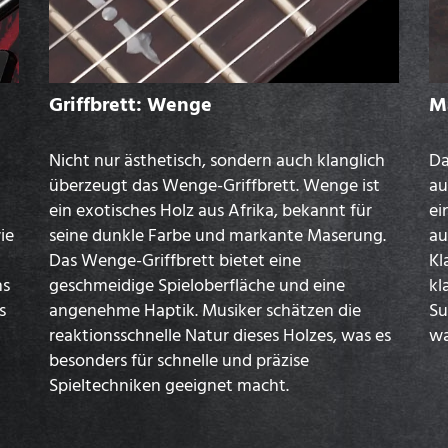
Griffbrett: Wenge
M
Nicht nur ästhetisch, sondern auch klanglich
Da
überzeugt das Wenge-Griffbrett. Wenge ist
au
ein exotisches Holz aus Afrika, bekannt für
ei
ie
seine dunkle Farbe und markante Maserung.
au
Das Wenge-Griffbrett bietet eine
Kl
hs
geschmeidige Spieloberfläche und eine
kl
s
angenehme Haptik. Musiker schätzen die
Su
reaktionsschnelle Natur dieses Holzes, was es
wa
besonders für schnelle und präzise
Spieltechniken geeignet macht.