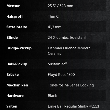
Mensur
25,5” / 648 mm
Halsprofil
Thin C
Sattelbreite
41,3 mm
Bünde
24 X-Jumbo, Edelstahl
Bridge-Pickup
Fishman Fluence Modern
Ceramic
Hals-Pickup
Sustainiac®
Brücke
Floyd Rose 1500
Mechaniken
TonePros M-Series Locking
Hardware
Black
Saiten
Ernie Ball Regular Slinky #2221