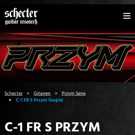
Zeige besser passende Version dieser Seite
Diese Meldung nicht mehr anzeigen
You are here:
Schecter
Gitarren
Przym Serie
C-1 FR S Przym Vespid
C-1 FR S PRZYM