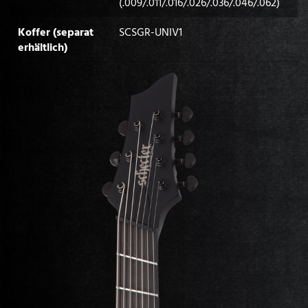
(.009/.011/.016/.026/.036/.046/.062)
Koffer (separat
SCSGR-UNIV1
erhältlich)