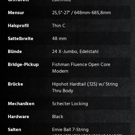
Mensur
25,5”-27" / 648mm-685,8mm
Halsprofil
Thin C
Sattelbreite
48 mm
Bünde
24 X-Jumbo, Edelstahl
Bridge-Pickup
Fishman Fluence Open Core
Modern
Brücke
Hipshot Hardtail (.125) w/ String
Thru Body
Mechaniken
Schecter Locking
Hardware
Black
Saiten
Ernie Ball 7-String