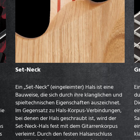
Set-Neck
Gr
Ein „Set-Neck” (eingeleimter) Hals ist eine
Ei
Bauweise, die sich durch ihre klanglichen und
du
spieltechnischen Eigenschaften auszeichnet.
Di
ie
Im Gegensatz zu Hals-Korpus-Verbindungen,
ei
bei denen der Hals geschraubt ist, wird der
Sa
hs
Set-Neck-Hals fest mit dem Gitarrenkorpus
ei
s
verleimt. Durch den festen Halsanschluss
kl