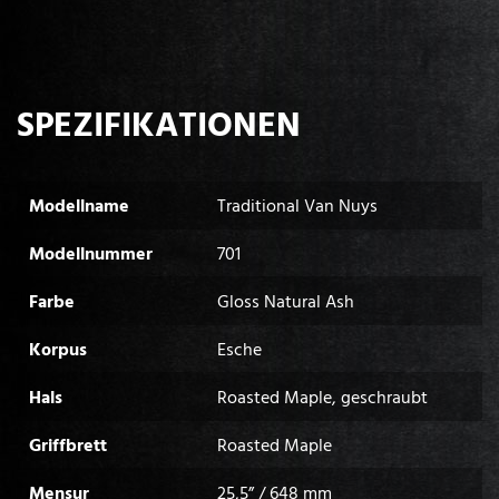
SPEZIFIKATIONEN
Modellname
Traditional Van Nuys
Modellnummer
701
Farbe
Gloss Natural Ash
Korpus
Esche
Hals
Roasted Maple, geschraubt
Griffbrett
Roasted Maple
Mensur
25,5” / 648 mm