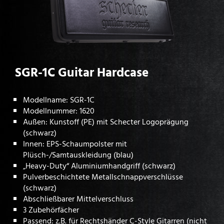
SGR-1C Guitar Hardcase
Modellname: SGR-1C
Modellnummer: 1620
Außen: Kunstoff (PE) mit Schecter Logoprägung
(schwarz)
Innen: EPS-Schaumpolster mit
Plüsch-/Samtauskleidung (blau)
„Heavy-Duty“ Aluminiumhandgriff (schwarz)
Pulverbeschichtete Metallschnappverschlüsse
(schwarz)
Abschließbarer Mittelverschluss
3 Zubehörfächer
Passend: z.B. für Rechtshänder C-Style Gitarren (nicht