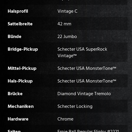
Halsprofil
Vintage C
Sattelbreite
42 mm
Bünde
22 Jumbo
Bridge-Pickup
Schecter USA SuperRock
Vintage™
Mittel-Pickup
Schecter USA MonsterTone™
Hals-Pickup
Schecter USA MonsterTone™
Brücke
Diamond Vintage Tremolo
Mechaniken
Schecter Locking
Hardware
Chrome
Saiten
Ernie Ball Regular Slinky #2221