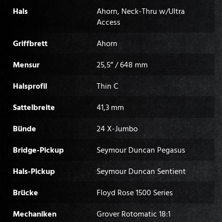
Hals
Ahorn, Neck-Thru w/Ultra
Access
Griffbrett
Ahorn
Mensur
25,5” / 648 mm
Halsprofil
Thin C
Sattelbreite
41,3 mm
Bünde
24 X-Jumbo
Bridge-Pickup
Seymour Duncan Pegasus
Hals-Pickup
Seymour Duncan Sentient
Brücke
Floyd Rose 1500 Series
Mechaniken
Grover Rotomatic 18:1