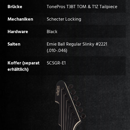
Brücke
TonePros T3BT TOM & T1Z Tailpiece
Mechaniken
Schecter Locking
Hardware
Black
Saiten
Ernie Ball Regular Slinky #2221
(.010-.046)
Koffer (separat
SCSGR-E1
erhältlich)