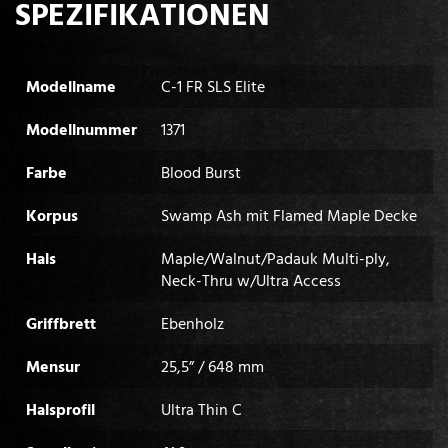
SPEZIFIKATIONEN
Modellname
C-1 FR SLS Elite
Modellnummer
1371
Farbe
Blood Burst
Korpus
Swamp Ash mit Flamed Maple Decke
Hals
Maple/Walnut/Padauk Multi-ply,
Neck-Thru w/Ultra Access
Griffbrett
Ebenholz
Mensur
25,5” / 648 mm
Halsprofil
Ultra Thin C