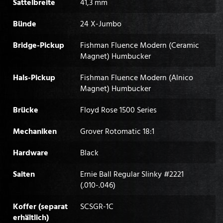
Sattelbreite
41,3 mm
Bünde
24 X-Jumbo
Bridge-Pickup
Fishman Fluence Modern (Ceramic
Magnet) Humbucker
Hals-Pickup
Fishman Fluence Modern (Alnico
Magnet) Humbucker
Brücke
Floyd Rose 1500 Series
Mechaniken
Grover Rotomatic 18:1
Hardware
Black
Saiten
Ernie Ball Regular Slinky #2221
(.010-.046)
Koffer (separat
SCSGR-1C
erhältlich)