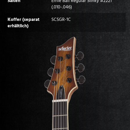
Saiten
Ernie Ball Regular Slinky #2221
(.010-.046)
Koffer (separat
SCSGR-1C
erhältlich)