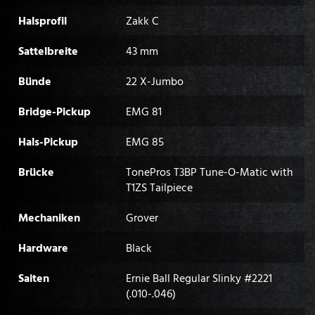
Halsprofil
Zakk C
Sattelbreite
43 mm
Bünde
22 X-Jumbo
Bridge-Pickup
EMG 81
Hals-Pickup
EMG 85
Brücke
TonePros T3BP Tune-O-Matic with
T1ZS Tailpiece
Mechaniken
Grover
Hardware
Black
Saiten
Ernie Ball Regular Slinky #2221
(.010-.046)