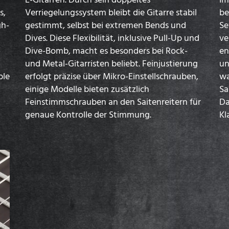
s,
Verriegelungssystem bleibt die Gitarre stabil
be
gh-
gestimmt, selbst bei extremen Bends und
Se
Dives. Diese Flexibilität, inklusive Pull-Up und
ve
-
Dive-Bomb, macht es besonders bei Rock-
en
und Metal-Gitarristen beliebt. Feinjustierung
un
ble
erfolgt präzise über Mikro-Einstellschrauben,
wa
einige Modelle bieten zusätzlich
Sa
Feinstimmschrauben an den Saitenreitern für
Da
genaue Kontrolle der Stimmung.
Kl