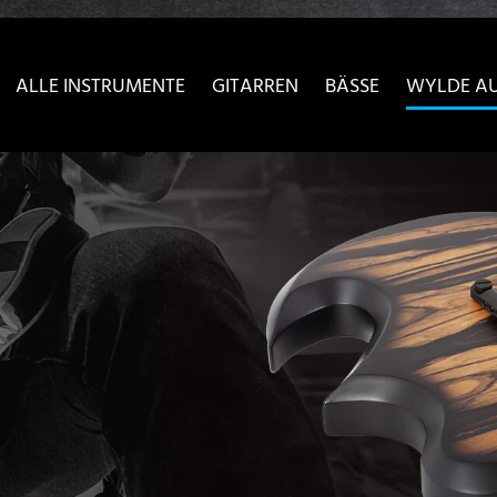
sser passende Version dieser Seite
Diese Meldung nicht meh
ALLE INSTRUMENTE
GITARREN
BÄSSE
WYLDE A