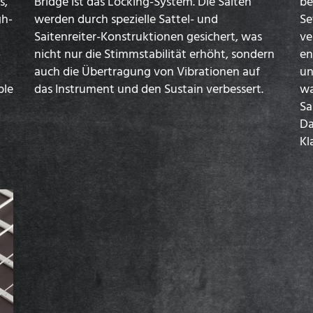
s,
Bridge ist das Locking-System. Die Saiten
be
gh-
werden durch spezielle Sattel- und
Se
Saitenreiter-Konstruktionen gesichert, was
ve
-
nicht nur die Stimmstabilität erhöht, sondern
en
auch die Übertragung von Vibrationen auf
un
ble
das Instrument und den Sustain verbessert.
wa
Sa
Da
Kl