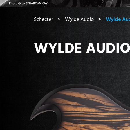
You are here:
Schecter
Wylde Audio
Wylde Au
WYLDE AUDI