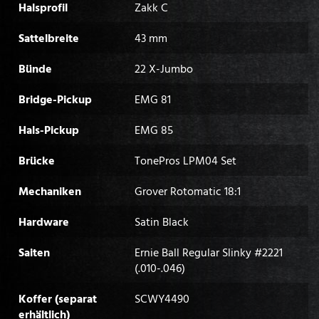
Halsprofil
Zakk C
Sattelbreite
43 mm
Bünde
22 X-Jumbo
Bridge-Pickup
EMG 81
Hals-Pickup
EMG 85
Brücke
TonePros LPM04 Set
Mechaniken
Grover Rotomatic 18:1
Hardware
Satin Black
Saiten
Ernie Ball Regular Slinky #2221
(.010-.046)
Koffer (separat
SCWY4490
erhältlich)