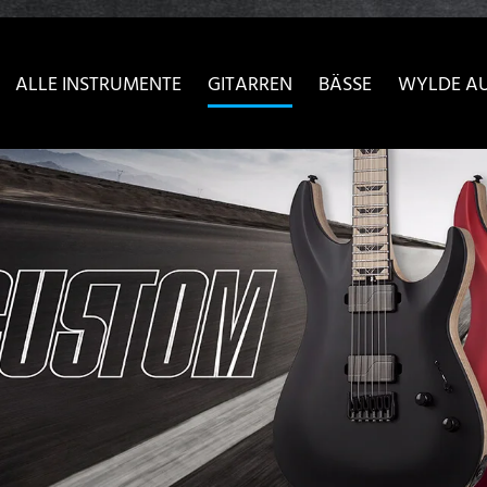
sser passende Version dieser Seite
Diese Meldung nicht meh
ALLE INSTRUMENTE
GITARREN
BÄSSE
WYLDE A