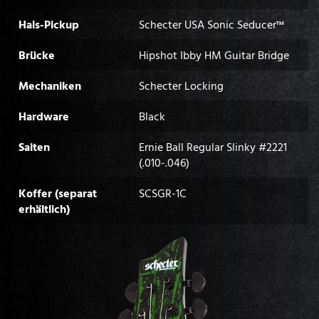
Hals-Pickup
Schecter USA Sonic Seducer™
Brücke
Hipshot Ibby HM Guitar Bridge
Mechaniken
Schecter Locking
Hardware
Black
Saiten
Ernie Ball Regular Slinky #2221
(.010-.046)
Koffer (separat
SCSGR-1C
erhältlich)