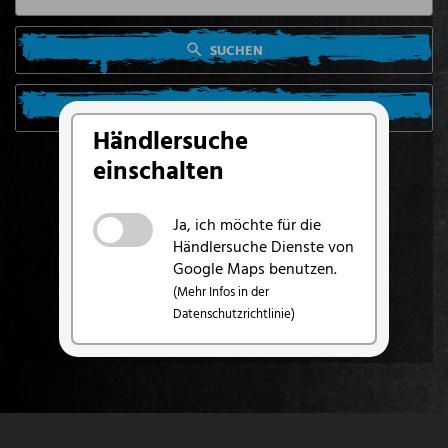
SUCHEN
SUCHE VON MEINEM STANDORT AUS
Händlersuche
einschalten
Ja, ich möchte für die
Händlersuche Dienste von
Google Maps benutzen.
(Mehr Infos in der
Datenschutzrichtlinie)