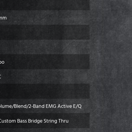
 mm
bo
C
4
olume/Blend/2-Band EMG Active E/Q
Custom Bass Bridge String Thru