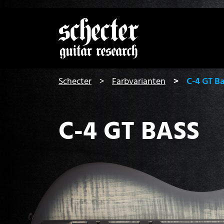
Zeige be
You are here:
Schecter
Farbvarianten
C-4 GT B
C-4 GT BASS