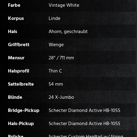
Farbe
Vintage White
Korpus
Linde
Hals
Ahorn, geschraubt
Griffbrett
Wenge
Mensur
28" / 711 mm
Halsprofil
Thin C
Sattelbreite
54 mm
Bünde
24 X-Jumbo
Bridge-Pickup
Schecter Diamond Active HB-105S
Hals-Pickup
Schecter Diamond Active HB-105S
Brücke
Schecter Custom Hardtail w/ String