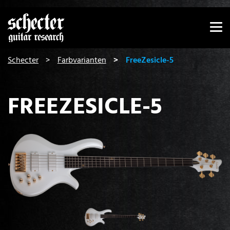
Zeige besser passende Version dieser Seite
Diese Meldung nicht mehr anzeigen
You are here:
Schecter
Farbvarianten
FreeZesicle-5
FREEZESICLE-5