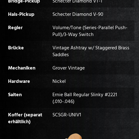
Bridge-Pickup
Schecter Diamond VT-1
Hals-Pickup
Schecter Diamond V-90
Regler
Volume/Tone (Series-Parallel Push-
Pull)/3-Way Switch
Brücke
Vintage Ashtray w/ Staggered Brass
Saddles
Mechaniken
Grover Vintage
Hardware
Nickel
Saiten
Ernie Ball Regular Slinky #2221
(.010-.046)
Koffer (separat
SCSGR-UNIV1
erhältlich)