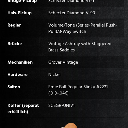
Bridge-Pickup
Schecter Diamond VT-1
Hals-Pickup
Schecter Diamond V-90
Regler
Volume/Tone (Series-Parallel Push-
Pull)/3-Way Switch
Brücke
Vintage Ashtray with Staggered
Brass Saddles
Mechaniken
Grover Vintage
Hardware
Nickel
Saiten
Ernie Ball Regular Slinky #2221
(.010-.046)
Koffer (separat
SCSGR-UNIV1
erhältlich)