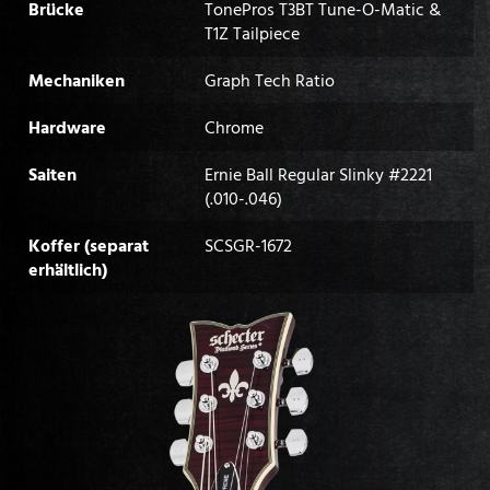
Brücke
TonePros T3BT Tune-O-Matic &
T1Z Tailpiece
Mechaniken
Graph Tech Ratio
Hardware
Chrome
Saiten
Ernie Ball Regular Slinky #2221
(.010-.046)
Koffer (separat
SCSGR-1672
erhältlich)