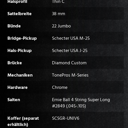
Halsprofil
Thin C
Sattelbreite
38 mm
Bünde
22 Jumbo
Bridge-Pickup
Schecter USA M-25
Hals-Pickup
Schecter USA J-25
Brücke
Diamond Custom
Mechaniken
TonePros M-Series
Hardware
Chrome
Saiten
Ernie Ball 4 String Super Long
#2849 (.045-.105)
Koffer (separat
SCSGR-UNIV6
erhältlich)