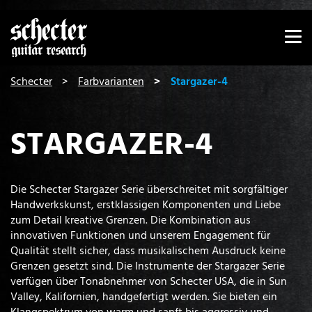
Zeige besser passende Version dieser Seite
Diese Meldung nicht mehr anzeigen
You are here:
Schecter
Farbvarianten
Stargazer-4
STARGAZER-4
Die Schecter Stargazer Serie überschreitet mit sorgfältiger
Handwerkskunst, erstklassigen Komponenten und Liebe
zum Detail kreative Grenzen. Die Kombination aus
innovativen Funktionen und unserem Engagement für
Qualität stellt sicher, dass musikalischem Ausdruck keine
Grenzen gesetzt sind. Die Instrumente der Stargazer Serie
verfügen über Tonabnehmer von Schecter USA, die in Sun
Valley, Kalifornien, handgefertigt werden. Sie bieten ein
Klangspektrum von warm und sanft bis aggressiv und