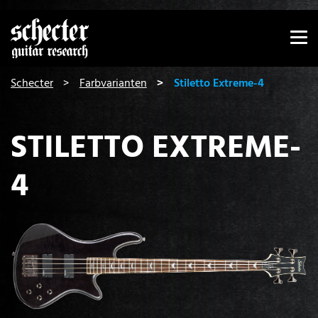
Zeige besser passende Version dieser Seite
Diese Meldung nicht mehr anzeigen
You are here:
Schecter
Farbvarianten
Stiletto Extreme-4
STILETTO EXTREME-
4