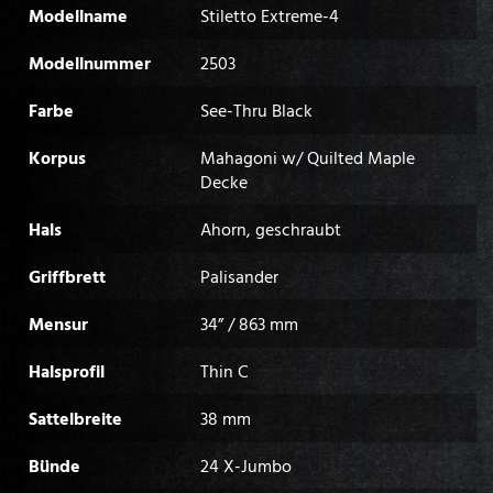
Modellname
Stiletto Extreme-4
Modellnummer
2503
Farbe
See-Thru Black
Korpus
Mahagoni w/ Quilted Maple
Decke
Hals
Ahorn, geschraubt
Griffbrett
Palisander
Mensur
34” / 863 mm
Halsprofil
Thin C
Sattelbreite
38 mm
Bünde
24 X-Jumbo