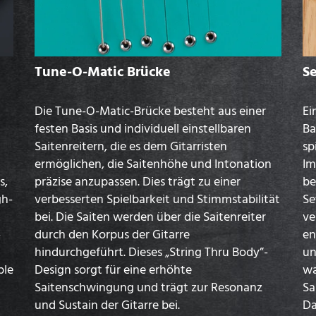
Tune-O-Matic Brücke
S
Die Tune-O-Matic-Brücke besteht aus einer
Ei
festen Basis und individuell einstellbaren
Ba
Saitenreitern, die es dem Gitarristen
sp
ermöglichen, die Saitenhöhe und Intonation
Im
s,
präzise anzupassen. Dies trägt zu einer
be
gh-
verbesserten Spielbarkeit und Stimmstabilität
Se
bei. Die Saiten werden über die Saitenreiter
ve
-
durch den Korpus der Gitarre
en
hindurchgeführt. Dieses „String Thru Body”-
un
ble
Design sorgt für eine erhöhte
wa
Saitenschwingung und trägt zur Resonanz
Sa
und Sustain der Gitarre bei.
Da