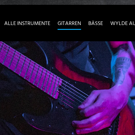
sser passende Version dieser Seite
Diese Meldung nicht meh
ALLE INSTRUMENTE
GITARREN
BÄSSE
WYLDE A