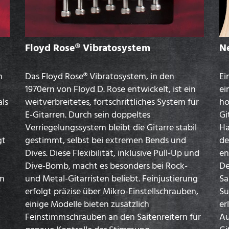
Floyd Rose® Vibratosystem
N
n
Das Floyd Rose® Vibratosystem, in den
Ei
1970ern von Floyd D. Rose entwickelt, ist ein
ei
als
weitverbreitetes, fortschrittliches System für
ho
E-Gitarren. Durch sein doppeltes
Gi
Verriegelungssystem bleibt die Gitarre stabil
Ha
gt
gestimmt, selbst bei extremen Bends und
de
Dives. Diese Flexibilität, inklusive Pull-Up und
en
Dive-Bomb, macht es besonders bei Rock-
De
im
und Metal-Gitarristen beliebt. Feinjustierung
Sa
erfolgt präzise über Mikro-Einstellschrauben,
Su
einige Modelle bieten zusätzlich
er
Feinstimmschrauben an den Saitenreitern für
Au