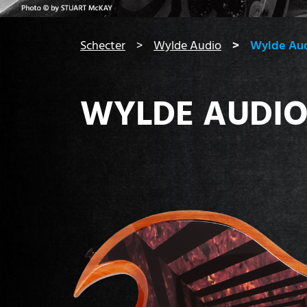
You are here:
Schecter
Wylde Audio
Wylde Au
WYLDE AUDI