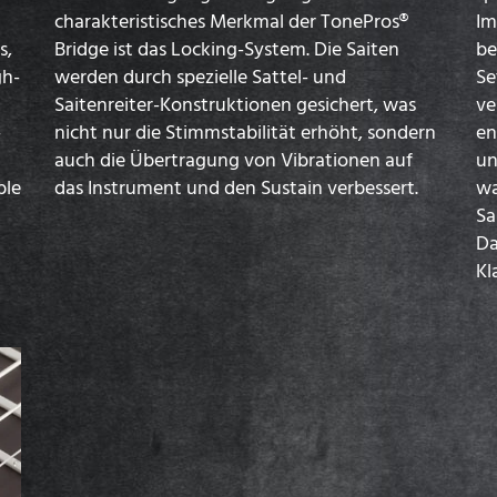
charakteristisches Merkmal der TonePros®
Im
s,
Bridge ist das Locking-System. Die Saiten
be
gh-
werden durch spezielle Sattel- und
Se
Saitenreiter-Konstruktionen gesichert, was
ve
-
nicht nur die Stimmstabilität erhöht, sondern
en
auch die Übertragung von Vibrationen auf
un
ble
das Instrument und den Sustain verbessert.
wa
Sa
Da
Kl