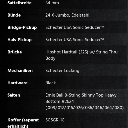
Sattelbreite
54 mm
Bünde
24 X-Jumbo, Edelstahl
Bridge-Pickup
Schecter USA Sonic Seducer™
Hals-Pickup
Schecter USA Sonic Seducer™
Brücke
Hipshot Hardtail (.125) w/ String Thru
Body
Mechaniken
Schecter Locking
Hardware
Black
Saiten
Ernie Ball 8-String Skinny Top Heavy
Bottom #2624
(.009/.012/.016/.026/.036/.046/.064/.080)
Koffer (separat
SCSGR-1C
erhältlich)