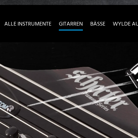
sser passende Version dieser Seite
Diese Meldung nicht meh
ALLE INSTRUMENTE
GITARREN
BÄSSE
WYLDE A