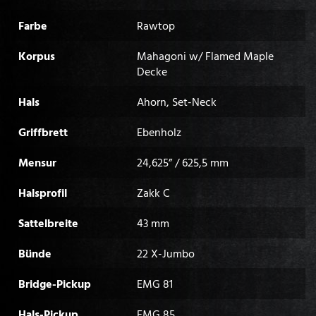
Farbe
Rawtop
Korpus
Mahagoni w/ Flamed Maple
Decke
Hals
Ahorn, Set-Neck
Griffbrett
Ebenholz
Mensur
24,625” / 625,5 mm
Halsprofil
Zakk C
Sattelbreite
43 mm
Bünde
22 X-Jumbo
Bridge-Pickup
EMG 81
Hals-Pickup
EMG 85