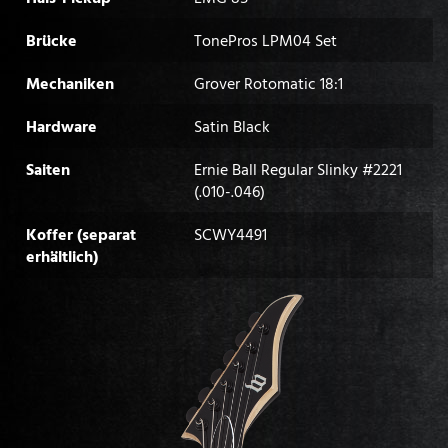
Brücke
TonePros LPM04 Set
Mechaniken
Grover Rotomatic 18:1
Hardware
Satin Black
Saiten
Ernie Ball Regular Slinky #2221
(.010-.046)
Koffer (separat
SCWY4491
erhältlich)