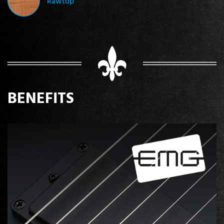
Rawtop
BENEFITS