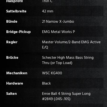
Halsprofil
Thin C
Sattelbreite
42 mm
Bünde
21 Narrow X-Jumbo
Bridge-Pickup
EMG Metal Works P
Regler
Master Volume/2-Band EMG Active
E/Q
Brücke
Schecter High Mass Bass String
Thru (or Top Load)
Mechaniken
WSC KG400
Hardware
Black
Saiten
Ernie Ball 4 String Super Long
#2849 (.045-.105)