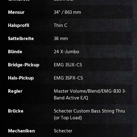
Mensur
34" / 863 mm
Halsprofil
Thin C
Sattelbreite
38 mm
Bünde
24 X-Jumbo
Bridge-Pickup
EMG 35JX-CS
Hals-Pickup
EMG 35PX-CS
Regler
Master Volume/Blend/EMG-B30 3-
Band Active E/Q
Brücke
Schecter Custom Bass String Thru
(or Top Load)
Mechaniken
Schecter