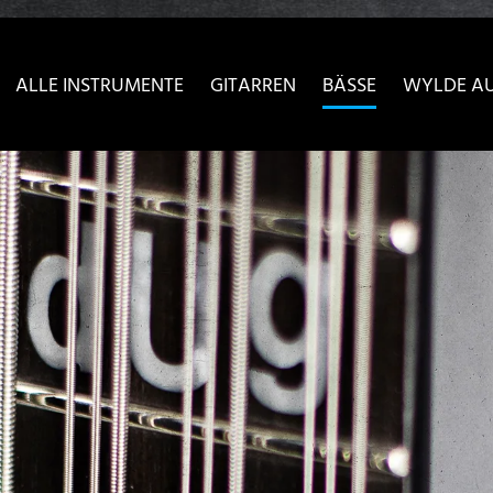
sser passende Version dieser Seite
Diese Meldung nicht meh
ALLE INSTRUMENTE
GITARREN
BÄSSE
WYLDE A