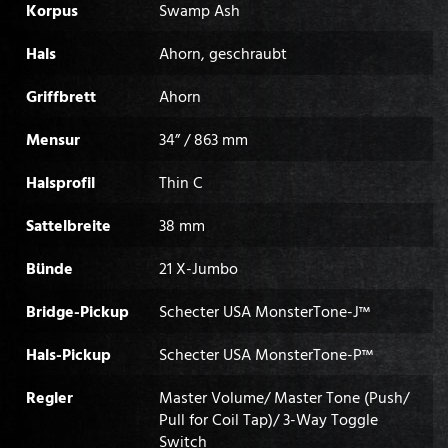
Korpus
Swamp Ash
Hals
Ahorn, geschraubt
Griffbrett
Ahorn
Mensur
34” / 863 mm
Halsprofil
Thin C
Sattelbreite
38 mm
Bünde
21 X-Jumbo
Bridge-Pickup
Schecter USA MonsterTone-J™
Hals-Pickup
Schecter USA MonsterTone-P™
Regler
Master Volume/ Master Tone (Push/
Pull for Coil Tap)/ 3-Way Toggle
Switch