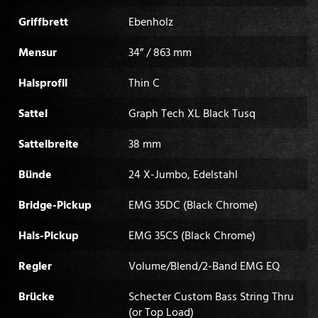
Griffbrett
Ebenholz
Mensur
34” / 863 mm
Halsprofil
Thin C
Sattel
Graph Tech XL Black Tusq
Sattelbreite
38 mm
Bünde
24 X-Jumbo, Edelstahl
Bridge-Pickup
EMG 35DC (Black Chrome)
Hals-Pickup
EMG 35CS (Black Chrome)
Regler
Volume/Blend/2-Band EMG EQ
Brücke
Schecter Custom Bass String Thru
(or Top Load)